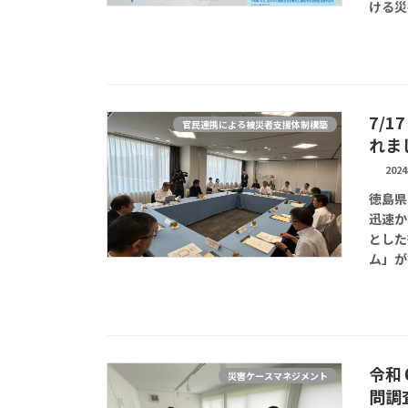
ける災
7/
官民連携による被災者支援体制構築
れま
202
徳島県
迅速か
とした
ム」が
令和
災害ケースマネジメント
問調