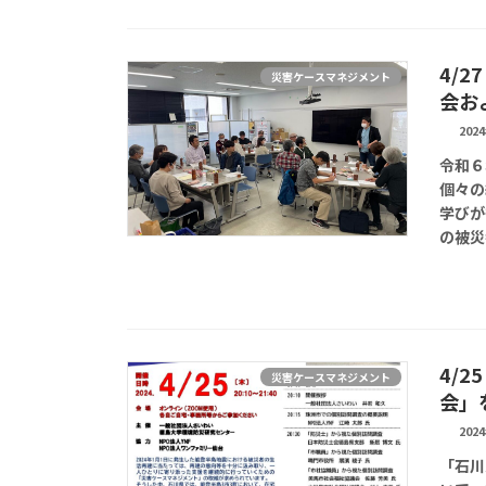
4/
災害ケースマネジメント
会お
202
令和６
個々の
学びが
の被災
4/
災害ケースマネジメント
会」
202
「石川