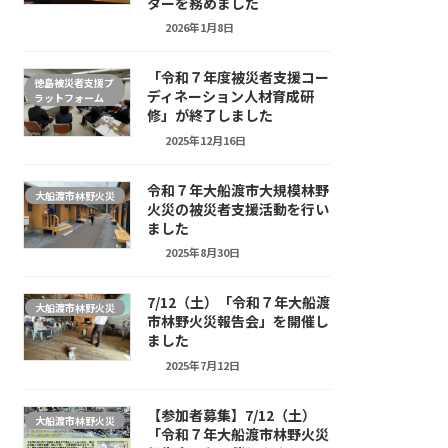
ターを務めました
2026年1月8日
「令和７年度被災者支援コー
徳島被災者支援プ
ディネーション人材育成研
ラットフォーム
修」が終了しました
2025年12月16日
令和７年大船渡市大規模林野
大船渡市林野火災
火災の被災者支援活動を行い
ました
2025年8月30日
7/12（土）「令和７年大船渡
大船渡市林野火災
市林野火災報告会」を開催し
ました
2025年7月12日
【参加者募集】7/12（土）
大船渡市林野火災
「令和７年大船渡市林野火災