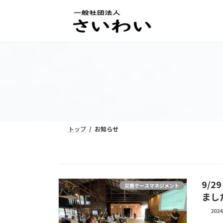
コ
ナ
ン
ビ
テ
ゲ
ン
ー
ツ
シ
へ
ョ
ス
ン
キ
に
ッ
移
プ
動
トップ
お知らせ
9/
災害ケースマネジメント
まし
202