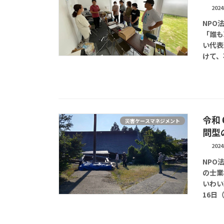
202
NPO
「誰も
い代表
けて、
令和
災害ケースマネジメント
問型
202
NPO
の士業
いわい
16日（