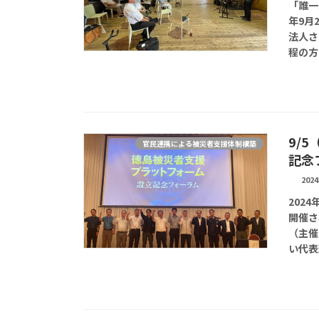
「誰一
年9月
法人さ
程の方
9/
官民連携による被災者支援体制構築
記念
202
202
開催さ
（主催
い代表