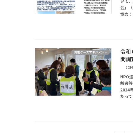
いて、
会」（
協力：N
令和
災害ケースマネジメント
問調
202
NPO
齢者等
202
たって