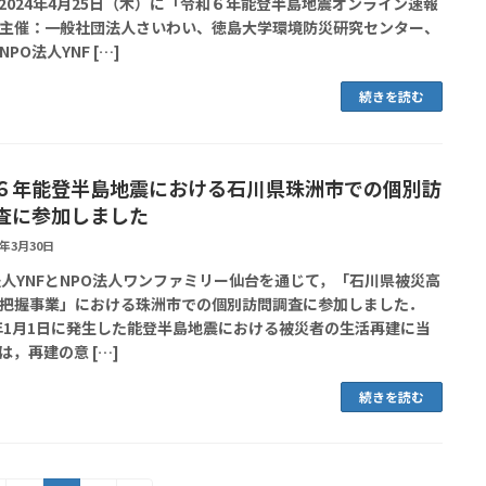
2024年4月25日（木）に「令和６年能登半島地震オンライン速報
主催：一般社団法人さいわい、徳島大学環境防災研究センター、
PO法人YNF […]
続きを読む
６年能登半島地震における石川県珠洲市での個別訪
査に参加しました
4年3月30日
法人YNFとNPO法人ワンファミリー仙台を通じて，「石川県被災高
把握事業」における珠洲市での個別訪問調査に参加しました．
4年1月1日に発生した能登半島地震における被災者の生活再建に当
は，再建の意 […]
続きを読む