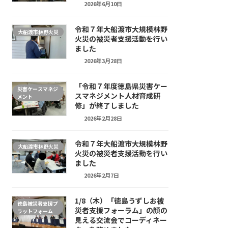
2026年6月10日
令和７年大船渡市大規模林野
大船渡市林野火災
火災の被災者支援活動を行い
ました
2026年3月28日
「令和７年度徳島県災害ケー
災害ケースマネジ
スマネジメント人材育成研
メント
修」が終了しました
2026年2月28日
令和７年大船渡市大規模林野
大船渡市林野火災
火災の被災者支援活動を行い
ました
2026年2月7日
1/8（木）「徳島うずしお被
徳島被災者支援プ
災者支援フォーラム」の顔の
ラットフォーム
見える交流会でコーディネー