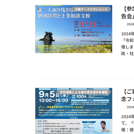
【参
災害ケースマネジメント
告会
202
202
「令和
催しま
政・社
【ご
官民連携による被災者支援体制構築
念フ
202
202
て、「
催：徳