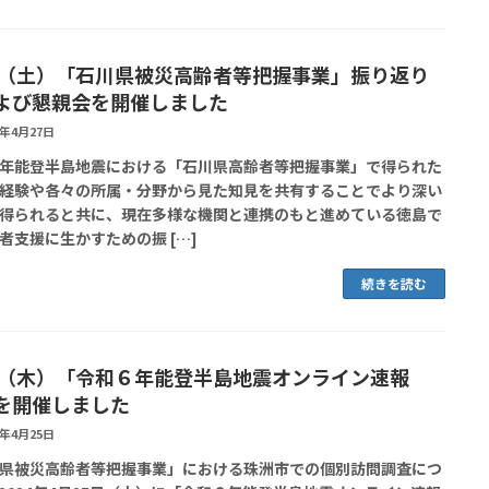
27（土）「石川県被災高齢者等把握事業」振り返り
よび懇親会を開催しました
4年4月27日
年能登半島地震における「石川県高齢者等把握事業」で得られた
経験や各々の所属・分野から見た知見を共有することでより深い
得られると共に、現在多様な機関と連携のもと進めている徳島で
者支援に生かすための振 […]
続きを読む
25（木）「令和６年能登半島地震オンライン速報
を開催しました
4年4月25日
県被災高齢者等把握事業」における珠洲市での個別訪問調査につ