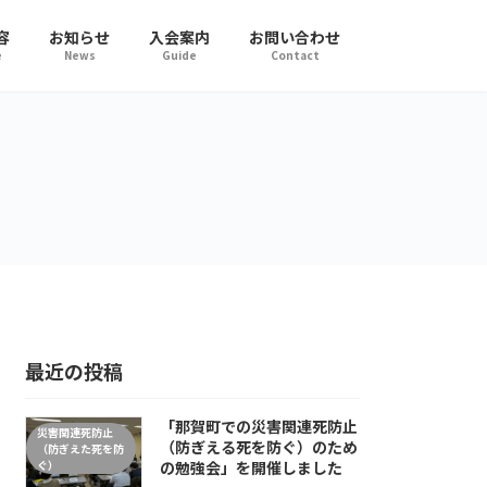
容
お知らせ
入会案内
お問い合わせ
e
News
Guide
Contact
最近の投稿
「那賀町での災害関連死防止
災害関連死防止
（防ぎえる死を防ぐ）のため
（防ぎえた死を防
ぐ）
の勉強会」を開催しました