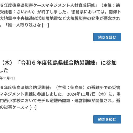
６年度徳島県災害ケースマネジメント人材育成研修」（主催：徳
受託者：さいわい）が終了しました． 徳島県においては，南海ト
大地震や中央構造線活断層地震など大規模災害の発生が懸念され
，「誰一人取り残さな […]
続きを読む
/7（木）「令和６年度徳島県総合防災訓練」に参加
した
4年11月7日
６年度徳島県総合防災訓練」（主催：徳島県）の避難所での災害
マネジメント訓練に参加しました． 2024年11月7日（木）に，鳴
門西小学校においてモデル避難所開設・運営訓練が開催され，避
の災害ケースマ […]
続きを読む