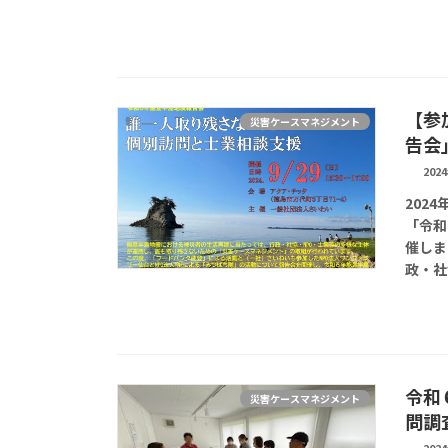
【参
災害ケースマネジメント
告会
202
202
「令和
催しま
政・社
令和
災害ケースマネジメント
問調