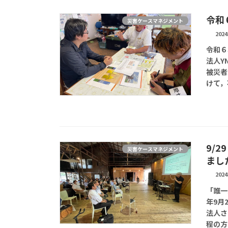
令和
災害ケースマネジメント
202
令和６
法人Y
被災者
けて，
9/
災害ケースマネジメント
まし
202
「誰一
年9月
法人さ
程の方