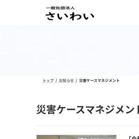
コ
ナ
ン
ビ
テ
ゲ
ン
ー
ツ
シ
へ
ョ
ス
ン
キ
に
ッ
移
プ
動
トップ
お知らせ
災害ケースマネジメント
災害ケースマネジメン
「令