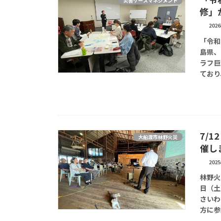
災害ケースマネジメント
修」
202
「令和
島県、
ラフ巨
ており
7/
大船渡市林野火災
催し
202
林野火
日（土
さいわ
方に参