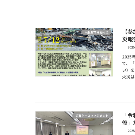
【参
大船渡市林野火災
災報
202
202
て、「
い）を
火災は
「令
災害ケースマネジメント
修」
202