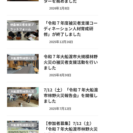
ターを務めました
2026年1月8日
「令和７年度被災者支援コー
徳島被災者支援プ
ディネーション人材育成研
ラットフォーム
修」が終了しました
2025年12月16日
令和７年大船渡市大規模林野
大船渡市林野火災
火災の被災者支援活動を行い
ました
2025年8月30日
7/12（土）「令和７年大船渡
大船渡市林野火災
市林野火災報告会」を開催し
ました
2025年7月12日
【参加者募集】7/12（土）
大船渡市林野火災
「令和７年大船渡市林野火災