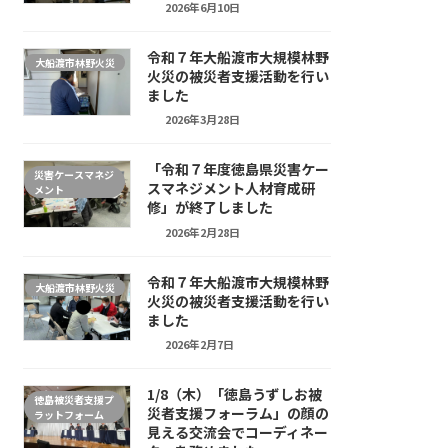
2026年6月10日
令和７年大船渡市大規模林野
大船渡市林野火災
火災の被災者支援活動を行い
ました
2026年3月28日
「令和７年度徳島県災害ケー
災害ケースマネジ
スマネジメント人材育成研
メント
修」が終了しました
2026年2月28日
令和７年大船渡市大規模林野
大船渡市林野火災
火災の被災者支援活動を行い
ました
2026年2月7日
1/8（木）「徳島うずしお被
徳島被災者支援プ
災者支援フォーラム」の顔の
ラットフォーム
見える交流会でコーディネー