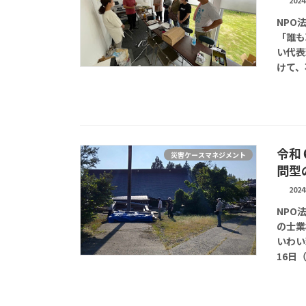
202
NPO
「誰も
い代表
けて、
令和
災害ケースマネジメント
問型
202
NPO
の士業
いわい
16日（