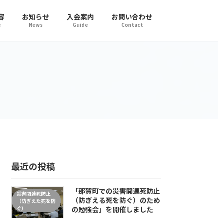
容
お知らせ
入会案内
お問い合わせ
e
News
Guide
Contact
最近の投稿
「那賀町での災害関連死防止
災害関連死防止
（防ぎえる死を防ぐ）のため
（防ぎえた死を防
ぐ）
の勉強会」を開催しました