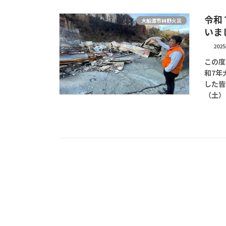
令和
大船渡市林野火災
いま
202
この度
和7年
した皆
（土）