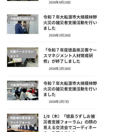
2026年6月10日
令和７年大船渡市大規模林野
大船渡市林野火災
火災の被災者支援活動を行い
ました
2026年3月28日
「令和７年度徳島県災害ケー
災害ケースマネジ
スマネジメント人材育成研
メント
修」が終了しました
2026年2月28日
令和７年大船渡市大規模林野
大船渡市林野火災
火災の被災者支援活動を行い
ました
2026年2月7日
1/8（木）「徳島うずしお被
徳島被災者支援プ
災者支援フォーラム」の顔の
ラットフォーム
見える交流会でコーディネー