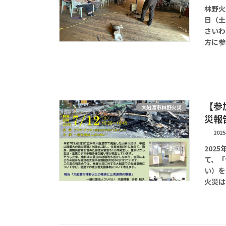
林野火
日（土
さいわ
方に参
【参
大船渡市林野火災
災報
202
202
て、「
い）を
火災は