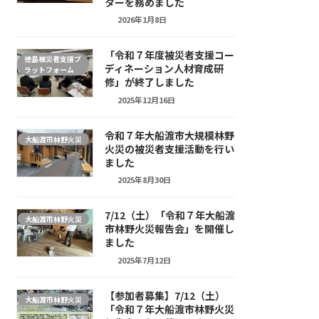
ターを務めました
2026年1月8日
「令和７年度被災者支援コー
徳島被災者支援プ
ディネーション人材育成研
ラットフォーム
修」が終了しました
2025年12月16日
令和７年大船渡市大規模林野
大船渡市林野火災
火災の被災者支援活動を行い
ました
2025年8月30日
7/12（土）「令和７年大船渡
大船渡市林野火災
市林野火災報告会」を開催し
ました
2025年7月12日
【参加者募集】7/12（土）
大船渡市林野火災
「令和７年大船渡市林野火災