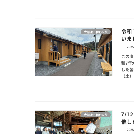
令和
大船渡市林野火災
いま
202
この度
和7年
した皆
（土）
7/
大船渡市林野火災
催し
202