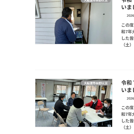
大船渡市林野火災
いま
202
この度
和7年
した皆
（土）
令和
大船渡市林野火災
いま
202
この度
和7年
した皆
（土）