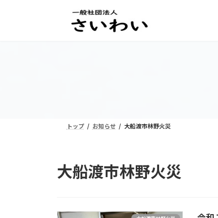
コ
ナ
ン
ビ
テ
ゲ
ン
ー
ツ
シ
へ
ョ
ス
ン
キ
に
ッ
移
プ
動
トップ
お知らせ
大船渡市林野火災
大船渡市林野火災
令和