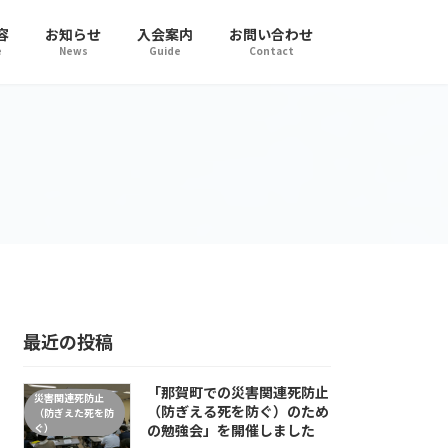
容
お知らせ
入会案内
お問い合わせ
e
News
Guide
Contact
最近の投稿
「那賀町での災害関連死防止
災害関連死防止
（防ぎえる死を防ぐ）のため
（防ぎえた死を防
ぐ）
の勉強会」を開催しました